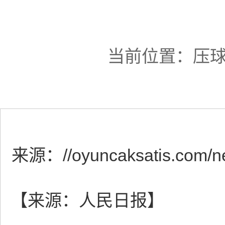
当前位置：
压球
来源：
//oyuncaksatis.com/n
【来源：人民日报】