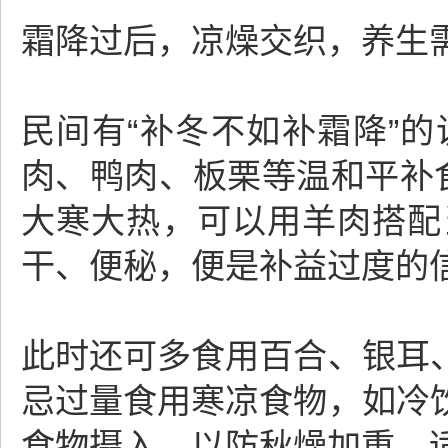
霜降过后，凉燥交织，养生需
民间有“补冬不如补霜降”
肉、鸭肉、板栗等温和平补
大寒大热，可以用羊肉搭配
干、便秘，便是补益过度的
此时还可多食用百合、银耳
忌过量食用寒凉食物，如冷
食物摄入，以防秋燥加重，