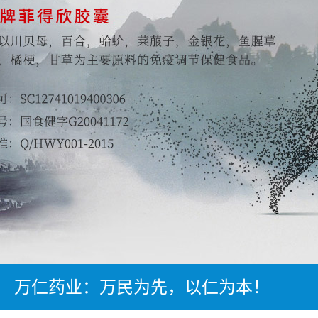
万仁药业：万民为先，以仁为本！