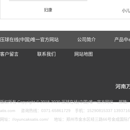
妇康
小儿
压球在线(中国)唯一官方网站
公司简介
产品中
客户留言
联系我们
网站地图
版权所有 Copyright © 2018-2020 压球在线(中国)唯一官方网站
邮箱：w
atis.com
咨询热线：0371-65861729
手机：15290815337 1393716
网址：//oyuncaksatis.com/
地址：郑州市金水区经三路66号金成国际广