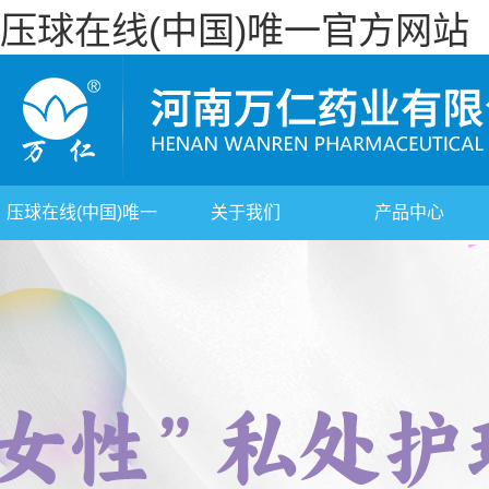
压球在线(中国)唯一官方网站
压球在线(中国)唯一
关于我们
产品中心
官方网站