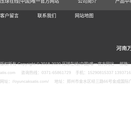
压球在线(中国)唯一官方网站
公司简介
产品中
客户留言
联系我们
网站地图
版权所有 Copyright © 2018-2020 压球在线(中国)唯一官方网站
邮箱：w
atis.com
咨询热线：0371-65861729
手机：15290815337 1393716
网址：//oyuncaksatis.com/
地址：郑州市金水区经三路66号金成国际广