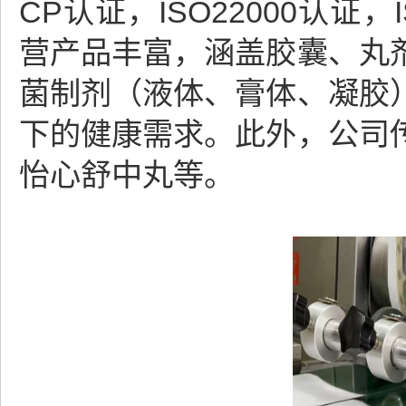
CP认证，ISO22000认证
营产品丰富，涵盖胶囊、丸
菌制剂（液体、膏体、凝胶
下的健康需求。此外，公司
怡心舒中丸等。