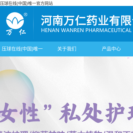
压球在线(中国)唯一官方网站
压球在线(中国)唯一
关于我们
产品中心
官方网站