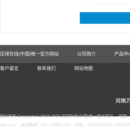
压球在线(中国)唯一官方网站
公司简介
产品中
客户留言
联系我们
网站地图
版权所有 Copyright © 2018-2020 压球在线(中国)唯一官方网站
邮箱：w
atis.com
咨询热线：0371-65861729
手机：15290815337 1393716