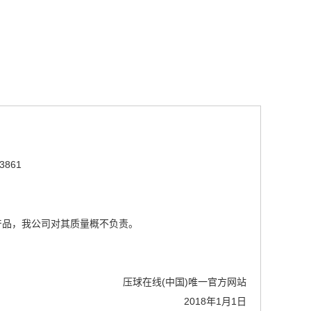
861
产品，我公司对其质量概不负责。
压球在线(中国)唯一官方网站
2018年1月1日