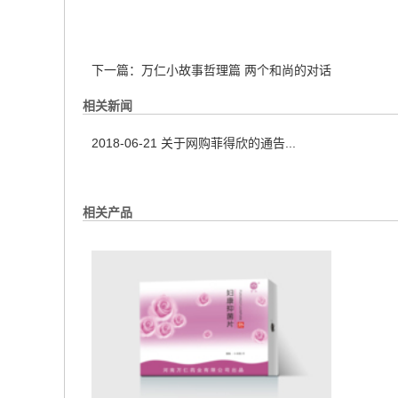
下一篇：
万仁小故事哲理篇 两个和尚的对话
相关新闻
2018-06-21
关于网购菲得欣的通告...
相关产品