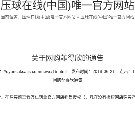
压球在线(中国)唯一官方网站
当前位置：
压球在线(中国)唯一官方网站
»
压球在线(中国)唯一官方网站
关于网购菲得欣的通告
：
//oyuncaksatis.com/news/15.html
发布时间：2018-06-21
点击：13
网购菲得欣通告
***。在购买前查看万仁药业官方网店销售授权书，凡在没有授权网店购买