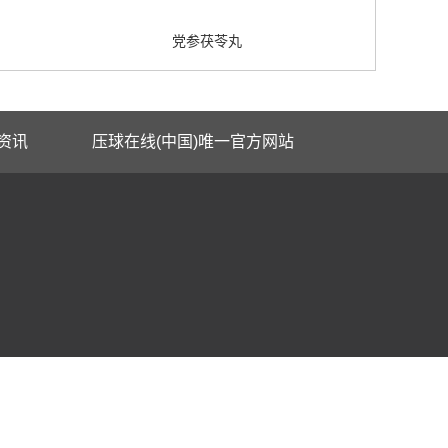
党参茯苓丸
资讯
压球在线(中国)唯一官方网站