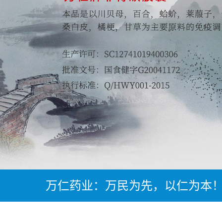
万仁药业：万民为先，以仁为本