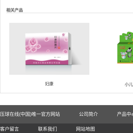
相关产品
妇康
小儿
压球在线(中国)唯一官方网站
公司简介
产品中
客户留言
联系我们
网站地图