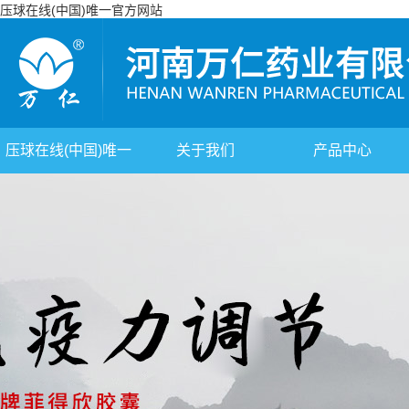
压球在线(中国)唯一官方网站
压球在线(中国)唯一
关于我们
产品中心
官方网站