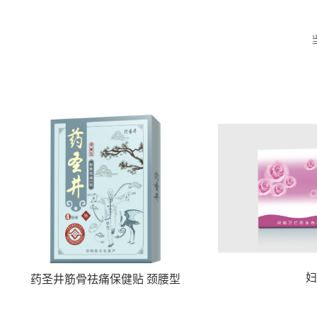
妇
药圣井筋骨祛痛保健贴 颈腰型